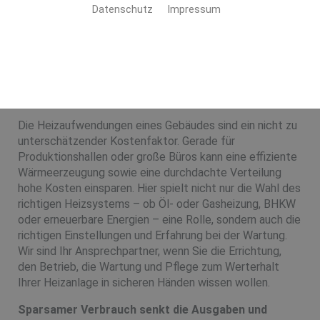
Datenschutz
Impressum
Anspruchsvolle Anlagen – ein
Spezialist
Die Heizaufwendungen eines Gebäudes sind ein nicht zu
unterschätzender Kostenfaktor. Gerade für
Produktionshallen oder große Büros kann eine effiziente
Wärmeerzeugung sowie eine durchdachte Verteilung
hohe Kosten einsparen. Hier spielt nicht nur die Wahl des
richtigen Heizsystems – ob Öl- oder Gasheizung, BHKW
oder erneuerbare Energien – eine Rolle, sondern auch die
richtigen Einstellungen und Erfahrung bei der Wartung.
Wir sind Ihr Ansprechpartner, wenn Sie die Errichtung,
den Betrieb, die Wartung und Pflege zum Werterhalt
Ihrer Heizanlage in sicheren Händen wissen wollen.
Sparsamer Verbrauch senkt die Ausgaben und