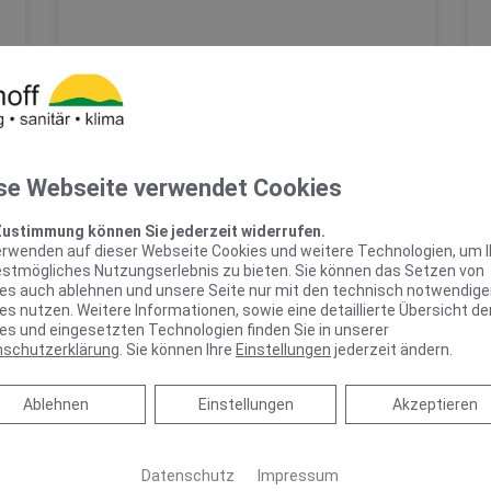
KEUCO PHÖNIX –
se Webseite verwendet Cookies
Spiegelschrank punktet mit
reduziertem Design und
Zustimmung können Sie jederzeit widerrufen.
benutzerfreundlicher
erwenden auf dieser Webseite Cookies und weitere Technologien, um 
Bedienung
estmögliches Nutzungserlebnis zu bieten. Sie können das Setzen von
es auch ablehnen und unsere Seite nur mit den technisch notwendig
es nutzen. Weitere Informationen, sowie eine detaillierte Übersicht de
Spiegelschrank punktet mit reduziertem
es und eingesetzten Technologien finden Sie in unserer
Design und benutzerfreundlicher Bedienung
nschutzerklärung
. Sie können Ihre
Einstellungen
jederzeit ändern.
Schlicht, schön und mit vielen praktischen
Features – das zeichnet Phönix aus.…
Ablehnen
Ablehnen
Einstellungen
Akzeptieren
WEITERLESEN >>
Datenschutz
Impressum