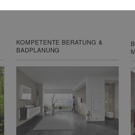
KOMPETENTE BERATUNG &
B
BADPLANUNG
M