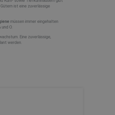
d Kühl- sowie Tiefkühlhäusern gibt
Gütern ist eine zuverlässige
giene
müssen immer eingehalten
 und O.
wachstum. Eine zuverlässige,
lant werden.