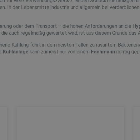
ich für viele Verwendungszwecke. Neben Schockfrostanlagen un
n. In der Lebensmittelindustrie und allgemein bei verderblichen 
agerung oder dem Transport – die hohen Anforderungen an die
Hy
, die auch regelmäßig gewartet wird, ist aus diesem Grunde das A
hene Kühlung führt in den meisten Fällen zu rasantem Bakterien
te
Kühlanlage
kann zumeist nur von einem
Fachmann
richtig gep