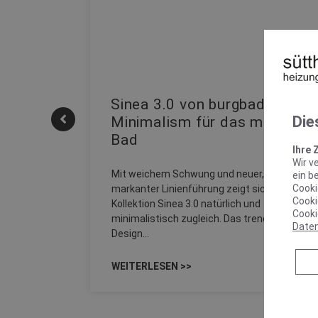
| REHAU
Sinea 3.0 von burgbad: Soft
Die
Minimalism für das moderne
Bad
onskomfort
Ihre 
Wir v
M NEO
Mit weichem Schwung und neuer,
ein b
sowohl zum
Cooki
markanter Linienführung zeigt sich die
Cooki
Kollektion Sinea 3.0 natürlich und
Cooki
minimalistisch zugleich. Das trendige Re-
Date
Design…
WEITERLESEN >>