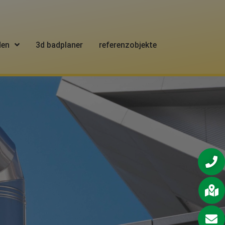
den
3d badplaner
referenzobjekte