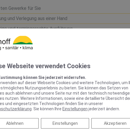
igten Gewerke für Sie
rung und Verlegung aus einer Hand
ltige und termingerechte Ausführung
bad Realität werden zu lassen! Vereinbaren Sie ein
ermin.
se Webseite verwendet Cookies
Zustimmung können Sie jederzeit widerrufen.
erwenden auf dieser Webseite Cookies und weitere Technologien, um 
estmögliches Nutzungserlebnis zu bieten. Sie können das Setzen von
es auch ablehnen und unsere Seite nur mit den technisch notwendig
es nutzen. Weitere Informationen, sowie eine detaillierte Übersicht de
es und eingesetzten Technologien finden Sie in unserer
nschutzerklärung
. Sie können Ihre
Einstellungen
jederzeit ändern.
Ablehnen
Ablehnen
Einstellungen
Akzeptieren