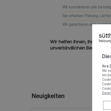
Wir koordinieren alle beteil
Sie erhalten Planung, Liefe
Wir garantieren eine sorgfä
Wir helfen Ihnen, Ihr Traum
unverbindlichen Beratungst
Die
Ihre 
Wir v
ein b
Cooki
Cooki
Cooki
Date
Neuigkeiten