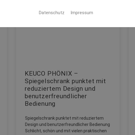
Datenschutz
Impressum
KEUCO PHÖNIX –
Spiegelschrank punktet mit
reduziertem Design und
benutzerfreundlicher
Bedienung
Spiegelschrank punktet mit reduziertem
Design und benutzerfreundlicher Bedienung
Schlicht, schön und mit vielen praktischen