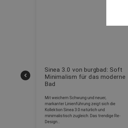
| REHAU
Sinea 3.0 von burgbad: Soft
Minimalism für das moderne
Bad
onskomfort
M NEO
Mit weichem Schwung und neuer,
sowohl zum
markanter Linienführung zeigt sich die
Kollektion Sinea 3.0 natürlich und
minimalistisch zugleich. Das trendige Re-
Design…