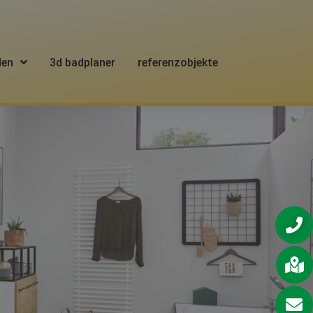
den
3d badplaner
referenzobjekte