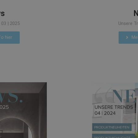
s
Unsere Tr
 03 | 2025
Meh
o hier