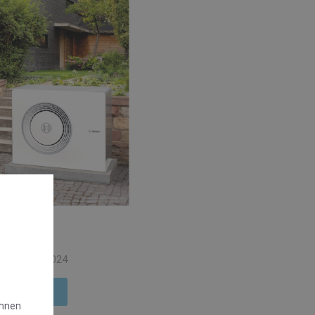
News
ends 04 | 2024
r Info hier
Ihnen