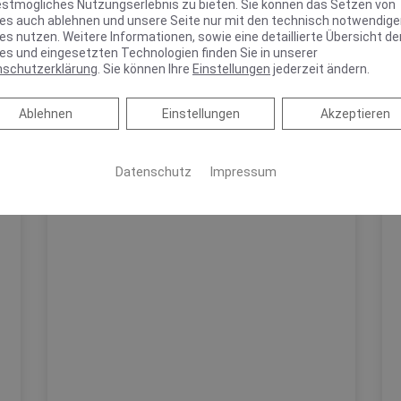
estmögliches Nutzungserlebnis zu bieten. Sie können das Setzen von
es auch ablehnen und unsere Seite nur mit den technisch notwendig
es nutzen. Weitere Informationen, sowie eine detaillierte Übersicht de
es und eingesetzten Technologien finden Sie in unserer
nschutzerklärung
. Sie können Ihre
Einstellungen
jederzeit ändern.
Ablehnen
Ablehnen
Einstellungen
Akzeptieren
Datenschutz
Impressum