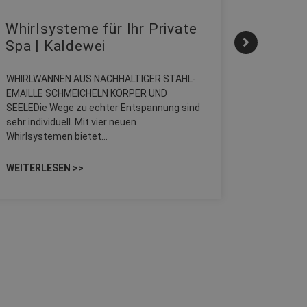
Whirlsysteme für Ihr Private
Gestal
Spa | Kaldewei
Momen
WHIRLWANNEN AUS NACHHALTIGER STAHL-
Stil für 
EMAILLE SCHMEICHELN KÖRPER UND
HANSAGENE
SEELEDie Wege zu echter Entspannung sind
von Wasch
sehr individuell. Mit vier neuen
unterschi
Whirlsystemen bietet…
Räume kon
WEITERLESEN >>
WEITERLE