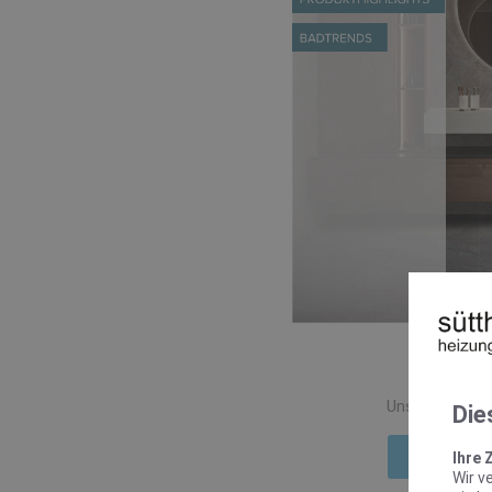
New
Unsere Trends
Die
Mehr Inf
Ihre 
Wir v