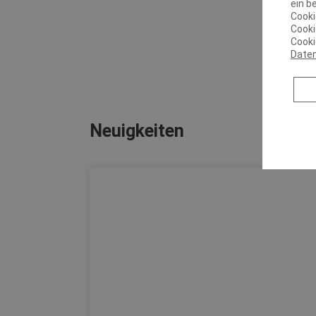
ein b
Cooki
Cooki
Cooki
Date
Neuigkeiten